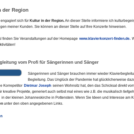
n der Region
engagiert sich für
Kultur in der Region.
An dieser Stelle informiere ich kulturbege
ngen meiner Kunden. Sie können an dieser Stelle auf Ihre Konzerte hinweisen.
l finden Sie Veranstaltungen auf der Homepage
www.klavierkonzert-finden.de.
W
ktivitäten!
gleitung vom Profi für Sängerinnen und Sänger
Sängerinnen und Sänger brauchen immer wieder Klavierbegleitun
Begleitung. Das Unglück der Pandemie hat glücklicherweise dazu
e Korrepetitor
Dietmar Joseph
seinen Wohnsitz hat, den das Schicksal direkt v
 für kreative Projekte, generiert auch selbst mal eines wie z.B. die musikalisch ti
in der kleinen Johanneskirche in Pottenstein. Wenn Sie Ideen und Interesse am K
en
unter den oben angegebenen Links.