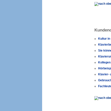
Kundend
Kultur in
Klavierb
Sie könn
Klavieru
Kollegen 
Hörbeisp
Klavier- 
Gebrauch
Fachleut