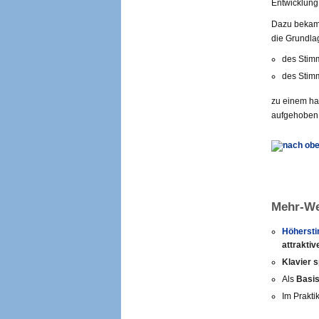
Entwicklung
Dazu bekam i
die Grundla
des Sti
des Stim
zu einem ha
aufgehoben
Mehr-We
Höherst
attrakti
Klavier s
Als
Basis
Im Prakt