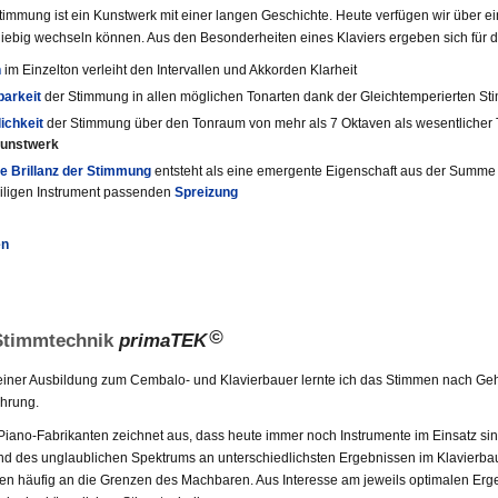
timmung ist ein Kunstwerk mit einer langen Geschichte. Heute verfügen wir über ei
liebig wechseln können. Aus den Besonderheiten eines Klaviers ergeben sich für 
n
im Einzelton verleiht den Intervallen und Akkorden Klarheit
arkeit
der Stimmung in allen möglichen Tonarten dank der Gleichtemperierten S
ichkeit
der Stimmung über den Tonraum von mehr als 7 Oktaven als wesentlicher 
unstwerk
he Brillanz der Stimmung
entsteht als eine emergente Eigenschaft aus der Summe v
iligen Instrument passenden
Spreizung
©
Stimmtechnik
primaTEK
ner Ausbildung zum Cembalo- und Klavierbauer lernte ich das Stimmen nach Gehör
ahrung.
Piano-Fabrikanten zeichnet aus, dass heute immer noch Instrumente im Einsatz sin
und des unglaublichen Spektrums an unterschiedlichsten Ergebnissen im Klavierbau
 häufig an die Grenzen des Machbaren. Aus Interesse am jeweils optimalen Ergebni