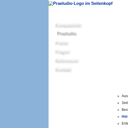
Kompaktinfo
Praeludio
Preise
Fragen
Referenzen
Kontakt
Aus
Sei
Bes
Hör
Ent