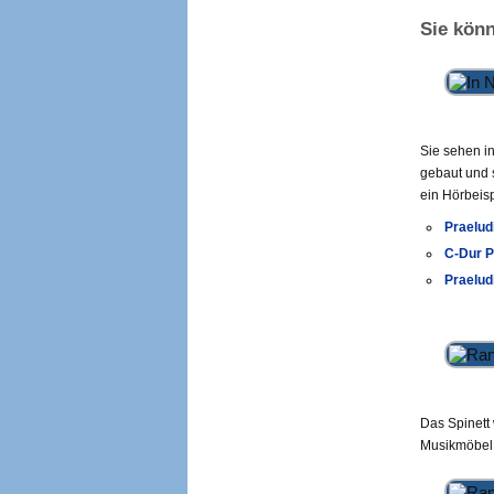
Sie könn
Sie sehen i
gebaut und 
ein Hörbeis
Praelud
C-Dur P
Praelud
Das Spinett 
Musikmöbel